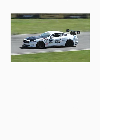
SUPER PRODUCTION
PUISSANCE MAXIMUM DE 300 WHP
Rapport poids puissance de 11 lbs/WHP
2WD
Performances surveillées par GPS
Paddle shift et Dog Box permis
Pneus Nankang CR-S 245/40/17 ou
245/40/18
Modèle de 15 ans et moins