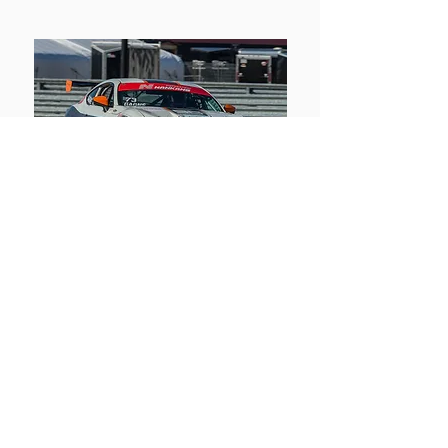
PRODUCTION
PUISSANCE MAXIMUM DE 220 WHP
Rapport poids puissance de 13 lbs/WHP
4 à 6 cylindres
Performances surveillées par GPS
Pneus Nankang CR-S 225/45/15 ou
225/45/17
Turbo ou supercharged jusqu’à 2 litres
Modèle de 15 ans et moins